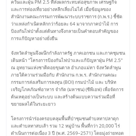
ควันและฝุ่น PM 2.5 ที่ส่งผลกระทบต่อสุขภาพ เศรษฐกิจ
และการท่องเที่ยวอย่างหลีกเลี่ยงไม่ได้ เมื่อข้อมูลของ
สำนักงานคณะกรรมการพัฒนาระบบราชการ (ก.พ.ร.) ชี้ชัด
ว่าแหล่งกำเนิดหลักกว่าร้อยละ 64 มาจากภาคป่าไม้ การ
ป้องกันไฟป่าตั้งแต่ต้นทางจึงกลายเป็นคำตอบสำคัญของ
การแก้ปัญหาอย่างยั่งยืน
จังหวัดลำพูนจึงผนึกกำลังภาครัฐ ภาคเอกชน และภาคชุมชน
เดินหน้า "โครงการป้องกันไฟป่าและแก้ปัญหาฝุ่น PM 2.5"
ณ อุทยานแห่งชาติดอยขุนตาล อำเภอแม่ทา จังหวัดลำพูน
ภายใต้ความร่วมมือกับ สำนักงาน ก.พ.ร. สำนักงานคณะ
กรรมการส่งเสริมการลงทุน (BOI) กรมป่าไม้ และ บริษัท
เจริญโภคภัณฑ์อาหาร จำกัด (มหาชน) (ซีพีเอฟ) เพื่อจัดการ
ต้นเหตุอย่างเป็นระบบ และสร้างต้นแบบความร่วมมือที่
ขยายผลได้ในระยะยาว
โครงการนำร่องครอบคลุมพื้นที่ป่าชุมชนตำบลทาปลาดุก
และตำบลทาสบเส้า รวม 12 หมู่บ้าน พื้นที่กว่า 20,000 ไร่
ดำเนินการต่อเนื่อง 3 ปี (พ.ศ. 2569–2571) โดยมุ่งถ่ายทอด