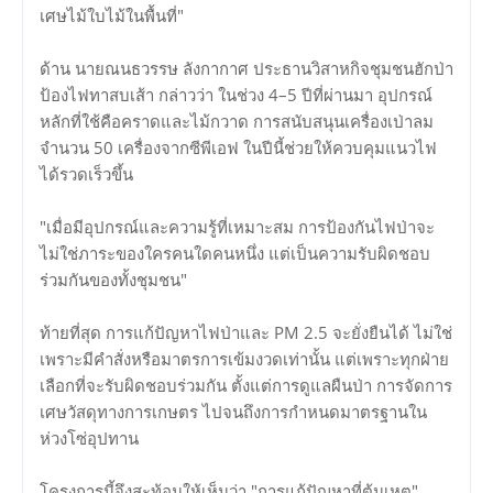
เศษไม้ใบไม้ในพื้นที่"
ด้าน นายณนธวรรษ ลังกากาศ ประธานวิสาหกิจชุมชนฮักป่า
ป้องไฟทาสบเส้า กล่าวว่า ในช่วง 4–5 ปีที่ผ่านมา อุปกรณ์
หลักที่ใช้คือคราดและไม้กวาด การสนับสนุนเครื่องเป่าลม
จำนวน 50 เครื่องจากซีพีเอฟ ในปีนี้ช่วยให้ควบคุมแนวไฟ
ได้รวดเร็วขึ้น
"เมื่อมีอุปกรณ์และความรู้ที่เหมาะสม การป้องกันไฟป่าจะ
ไม่ใช่ภาระของใครคนใดคนหนึ่ง แต่เป็นความรับผิดชอบ
ร่วมกันของทั้งชุมชน"
ท้ายที่สุด การแก้ปัญหาไฟป่าและ PM 2.5 จะยั่งยืนได้ ไม่ใช่
เพราะมีคำสั่งหรือมาตรการเข้มงวดเท่านั้น แต่เพราะทุกฝ่าย
เลือกที่จะรับผิดชอบร่วมกัน ตั้งแต่การดูแลผืนป่า การจัดการ
เศษวัสดุทางการเกษตร ไปจนถึงการกำหนดมาตรฐานใน
ห่วงโซ่อุปทาน
โครงการนี้จึงสะท้อนให้เห็นว่า "การแก้ปัญหาที่ต้นเหตุ"