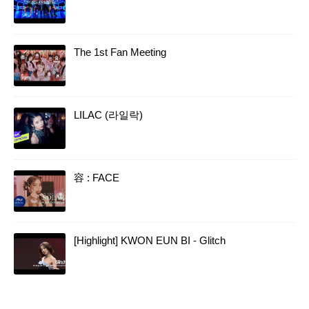
The 1st Fan Meeting
LILAC (라일락)
容 : FACE
[Highlight] KWON EUN BI - Glitch