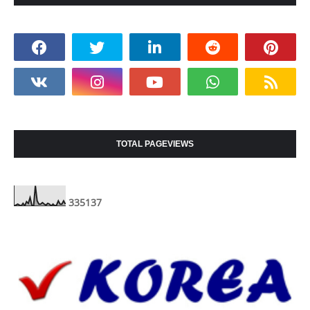
TOTAL PAGEVIEWS
3
3
5
1
3
7