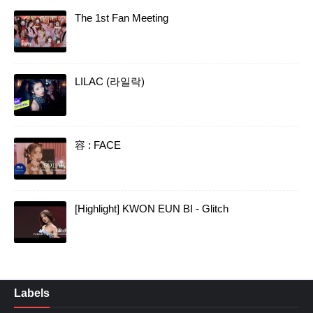
The 1st Fan Meeting
LILAC (라일락)
容 : FACE
[Highlight] KWON EUN BI - Glitch
Labels